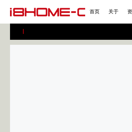
发展大事记
展会资讯
汽车与轮胎
国家标准
企业年报
合作加盟
在线申请
联系我们
电子名片
刊物专题三
产品&服务系列一 | 第02
应用领域7
首页
关于