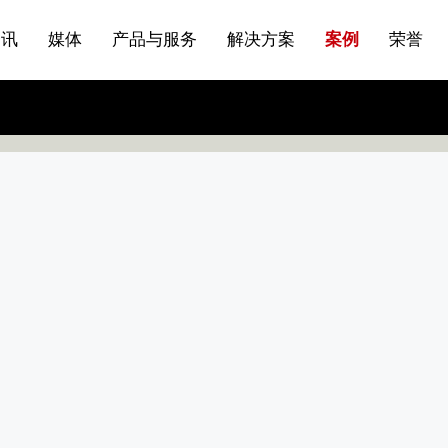
站点公告
船舶与海洋
商标证书
常见问题FAQ
来访预约
电子邀请函
条
产品&服务系列一 | 第01条
应用领域8
VR专题三
产品与服务分类07
资讯
媒体
产品与服务
解决方案
案例
荣誉