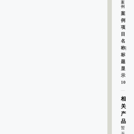
案
例
案
例
项
目
名
称|
标
题
显
示
10
相
关
产
品
暂
无