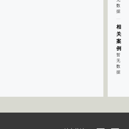
数
据
相
关
案
例
暂
无
数
据