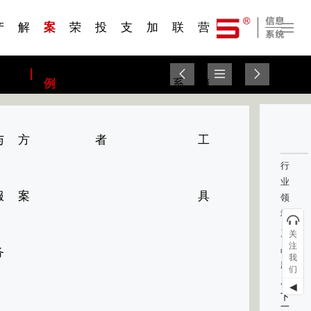
一 | 第02
刊物专
一 | 第01
VR专
服务分类
服务分类
发展大事记
展会资讯
汽车与轮胎
国家标准
企业年报
合作加盟
在线申请
联系我们
电子名片
站点公告
船舶与海洋
商标证书
常见问题FAQ
来访预约
电子邀请函
题三
条
条
题三
07
08
产
解
案
荣
投
支
加
联
营
品
决
例
誉
资
持
入
系
销
与
方
者
工
行
业
服
案
具
领
域：
产
关
注
品
务
我
应
们
用：
◀
下
一