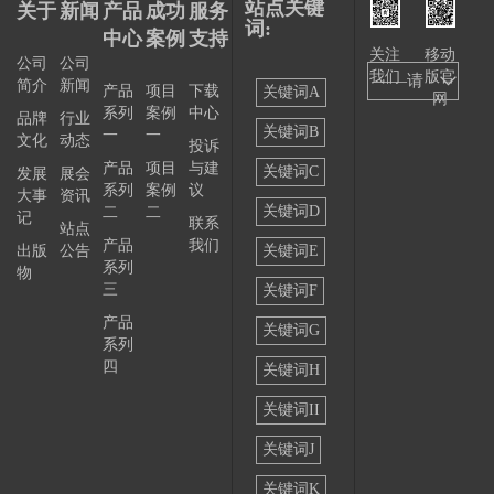
站点关键
关于
新闻
产品
成功
服务
词:
中心
案例
支持
关注
移动
公司
公司
我们
版官
——请
简介
新闻
产品
项目
下载
关键词A
网
系列
案例
中心
选择
品牌
行业
关键词B
一
一
文化
动态
投诉
——
产品
项目
与建
关键词C
发展
展会
系列
案例
议
大事
资讯
关键词D
二
二
记
联系
站点
产品
我们
出版
公告
关键词E
系列
物
三
关键词F
产品
关键词G
系列
四
关键词H
关键词II
关键词J
关键词K