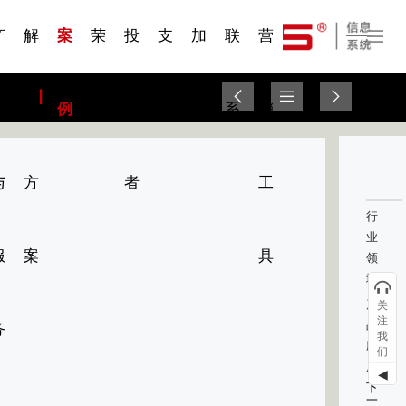
一 | 第02
刊物专
一 | 第01
VR专
服务分类
服务分类
发展大事记
展会资讯
汽车与轮胎
国家标准
企业年报
合作加盟
在线申请
联系我们
电子名片
站点公告
船舶与海洋
商标证书
常见问题FAQ
来访预约
电子邀请函
题三
条
条
题三
07
08
产
解
案
荣
投
支
加
联
营
品
决
例
誉
资
持
入
系
销
与
方
者
工
行
业
服
案
具
领
域：
产
关
注
品
务
我
应
们
用：
◀
下
一