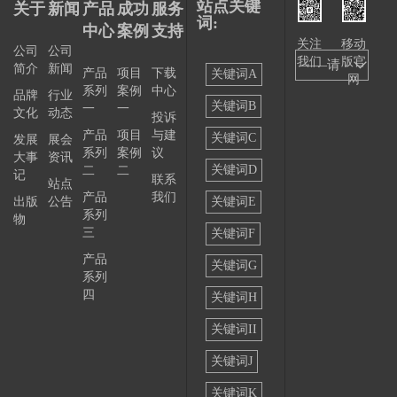
站点关键
关于
新闻
产品
成功
服务
词:
中心
案例
支持
关注
移动
公司
公司
我们
版官
——请
简介
新闻
产品
项目
下载
关键词A
网
系列
案例
中心
选择
品牌
行业
关键词B
一
一
文化
动态
投诉
——
产品
项目
与建
关键词C
发展
展会
系列
案例
议
大事
资讯
关键词D
二
二
记
联系
站点
产品
我们
出版
公告
关键词E
系列
物
三
关键词F
产品
关键词G
系列
四
关键词H
关键词II
关键词J
关键词K