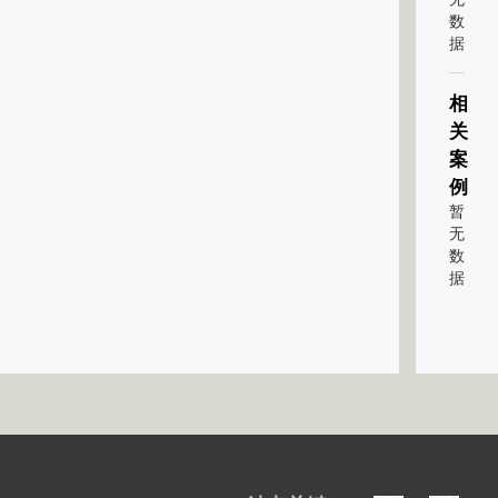
数
据
相
关
案
例
暂
无
数
据