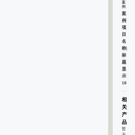
案
例
案
例
项
目
名
称|
标
题
显
示
10
相
关
产
品
暂
无