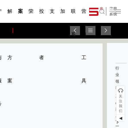
一 | 第02
刊物专
一 | 第01
VR专
服务分类
服务分类
简体中文
发展大事记
展会资讯
汽车与轮胎
国家标准
企业年报
合作加盟
在线申请
联系我们
电子名片
站点公告
船舶与海洋
商标证书
常见问题FAQ
来访预约
电子邀请函
题三
条
条
题三
07
08
产
解
案
荣
投
支
加
联
营
English
品
决
例
誉
资
持
入
系
销
与
方
者
工
行
业
服
案
具
领
域：
产
关
注
品
务
我
应
们
用：
◀
下
一