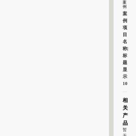
案
例
案
例
项
目
名
称|
标
题
显
示
10
相
关
产
品
暂
无