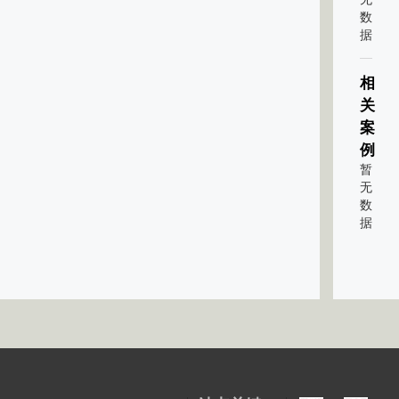
数
据
相
关
案
例
暂
无
数
据