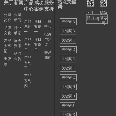
站点关键
关于
新闻
产品
成功
服务
词:
中心
案例
支持
关注
移动
公司
公司
我们
版官
——请
简介
新闻
产品
项目
下载
关键词A
网
系列
案例
中心
选择
品牌
行业
关键词B
一
一
文化
动态
投诉
——
产品
项目
与建
关键词C
发展
展会
系列
案例
议
大事
资讯
关键词D
二
二
记
联系
站点
产品
我们
出版
公告
关键词E
系列
物
三
关键词F
产品
关键词G
系列
四
关键词H
关键词II
关键词J
关键词K