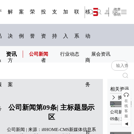
三 | 第02
视频专
三 | 第01
四 | 第02
VR专题
四 | 第01
服务分类
服务分类
简体中文
旗下公司名称三
发展大事记
展会资讯
汽车与轮胎
国家标准
企业年报
文件下载
在线申请
联系我们
展会通知
船舶与海洋
商标证书
合作加盟
常见问题FAQ
来访预约
电子名片
题三
条
条
三
条
条
07
08
产
解
案
荣
投
支
加
联
移
English
旗下公司名称四
品
决
例
誉
资
持
入
系
动
资讯
公司新闻
行业动态
展会资讯
&
方
者
商
服
案
务
相关资讯
换一批
在
公司新闻第09条| 主标题显示
线
务
卡
01-04
06-02
客
公司新闻第
2021
2026
区
服
公司新闻第
09条| 主标
0
◀
01条| 主标
题显示区
公司新闻 | 来源：i8HOME-CMS新媒体信息系
题显示区
片