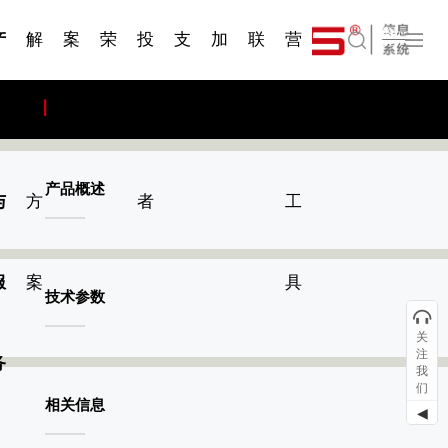
一 | 第02
刊物专
一 | 第01
VR专
服务分类
服务分类
简体中文
发展大事记
展会资讯
汽车与轮胎
国家标准
企业年报
合作加盟
在线申请
联系我们
电子名片
站点公告
船舶与海洋
商标证书
常见问题FAQ
来访预约
电子邀请函
题三
条
条
题三
07
08
产
解
案
荣
投
支
加
联
营
English
品
决
例
誉
资
持
入
系
销
产品概述
与
方
者
工
服
案
具
技术参数
关
注
务
我
们
相关信息
◀