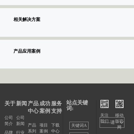
相关解决方案
产品应用案例
站点关键
关于
新闻
产品
成功
服务
词:
中心
案例
支持
关注
移动
公司
公司
我们
版官
——请
简介
新闻
产品
项目
下载
关键词A
网
系列
案例
中心
选择
品牌
行业