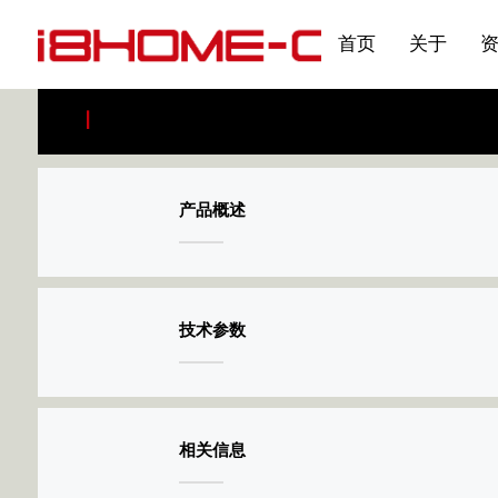
发展大事记
展会资讯
汽车与轮胎
国家标准
企业年报
合作加盟
在线申请
联系我们
电子名片
刊物专题三
产品&服务系列一 | 第02
应用领域7
首页
关于
产品概述
技术参数
相关信息