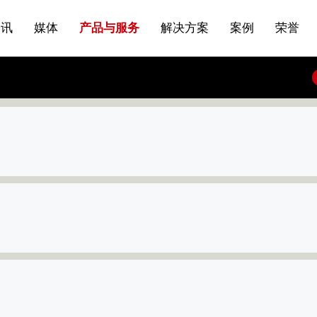
站点公告
船舶与海洋
商标证书
常见问题FAQ
来访预约
电子邀请函
条
产品&服务系列一 | 第01条
应用领域8
VR专题三
产品与服务分类07
资讯
媒体
产品与服务
解决方案
案例
荣誉