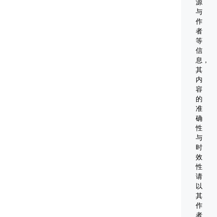
源
实
与
用
作
者
技
等
术。
信
虚
息，
拟
其
内
现
容
实
的
技
准
术
确
性
囊
与
括
时
计
效
算
性
请
机、
以
电
其
子
作
信
者