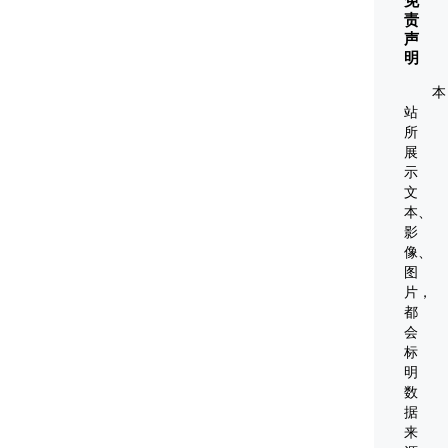
免
灵
责
声
境
明
技
术，
本
站
是
所
20
展
世
示
纪
文
本、
发
影
展
像、
起
图
来
片，
都
的
会
一
标
项
明
全
数
据
新
来
的