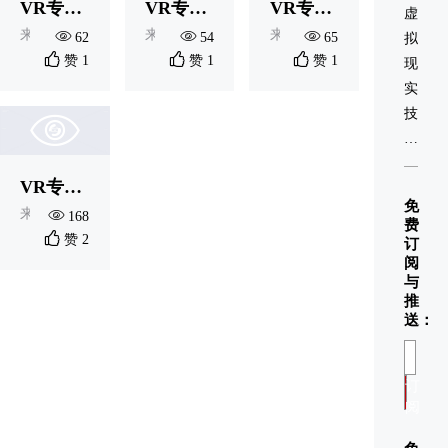
VR专题一名称|第04条
VR专题一名称|第03条
VR专题一名称|第02条
虚
来源：i8HOME-CMS新媒体信息系统
来源：i8HOME-CMS新媒体信息系统
来源：i8HOME-CMS新媒
62
54
65
拟
赞 1
赞 1
赞 1
现
实
技
术
(英
VR专题一名称|第01条
文
免
名
来源：i8HOME-CMS新媒体信息系统
168
费
称：
赞 2
订
阅
Virtual
与
Realit
推
缩
送：
写
为
订
VR)，
阅
又
称