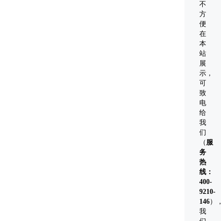
不
机
方
模
便
在
拟
本
虚
站
拟
展
环
示，
可
境
致
从
电
而
给
给
我
们
人
（
服
以
务
环
热
境
线：
400-
沉
9210-
浸
146
）
感。
我
随