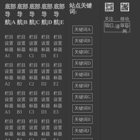
行
站点关键
底部
底部
底部
底部
底部
各
词:
导
导
导
导
导
业
关注
移动
航|A
航|B
航|C
航|D
航|E
对
我们
版官
——请
关键词A
网
VR
选择
栏目
栏目
栏目
栏目
栏目
技
关键词B
设置
设置
设置
设置
设置
——
术
标题
标题
标题
标题
标题
关键词C
的
A1
B1
C1
D1
E1
需
关键词D
栏目
栏目
栏目
栏目
栏目
求
设置
设置
设置
设置
设置
关键词E
标题
标题
标题
标题
标题
日
A2
B2
C2
D2
E2
关键词F
益
栏目
栏目
栏目
栏目
栏目
旺
关键词G
设置
设置
设置
设置
设置
盛。
标题
标题
标题
标题
标题
关键词H
VR
A3
B3
C3
D3
E3
技
关键词II
栏目
栏目
栏目
栏目
栏目
术
设置
设置
设置
设置
设置
关键词J
也
标题
标题
标题
标题
标题