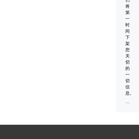
们
将
着
第
社
一
会
时
生
间
下
产
架
力
您
和
关
科
切
的
学
一
技
切
术
信
的
息。
不
断
发
展，
各