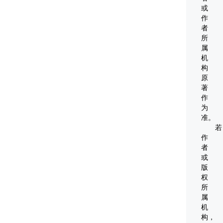
或
息、
作
仿
者
真
所
技
属
机
术
构
于
原
一
著
体，
作
为
其
准。
基
若
本
作
实
者
或
现
版
方
权
式
所
是
属
机
计
构，
算