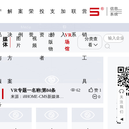
一 | 第02
刊物专
一 | 第01
VR专
服务分类
服务分类
发展大事记
展会资讯
汽车与轮胎
国家标准
企业年报
合作加盟
在线申请
联系我们
电子名片
站点公告
船舶与海洋
商标证书
常见问题FAQ
来访预约
电子邀请函
题三
条
条
题三
07
08
产
解
案
荣
投
支
加
联
营
品
决
例
誉
资
持
入
系
销
出
VR
图
视
媒
分类查
版
场
体
看
片
频
物
馆
与
方
者
工
环
扫
服
案
具
V
VR专题一名称|第04条
VR专
62
赞 1
来源：i8HOME-CMS新媒体信息系统
0
关
注
务
我
VR
们
展
◀
馆