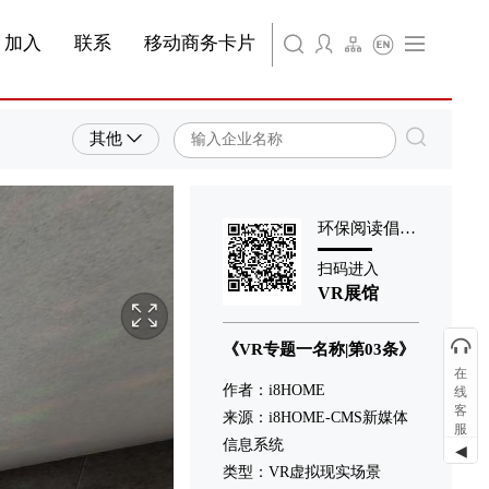
简体中文
旗下公司名称三
条
产品&服务系列四 | 第01条
产品与服务分类08
加入
联系
移动商务卡片
English
旗下公司名称四
其他
环保阅读倡导者
扫码进入
VR展馆
《VR专题一名称|第03条》
在
作者：i8HOME
线
客
来源：i8HOME-CMS新媒体
服
信息系统
◀
类型：VR虚拟现实场景