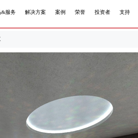
船舶与海洋
商标证书
合作加盟
常见问题FAQ
来访预约
电子名片
条
产品&服务系列三 | 第01条
应用领域8
VR专题三
产品&服务系列四 | 第02
产品与服务分类07
品&服务
解决方案
案例
荣誉
投资者
支持
三