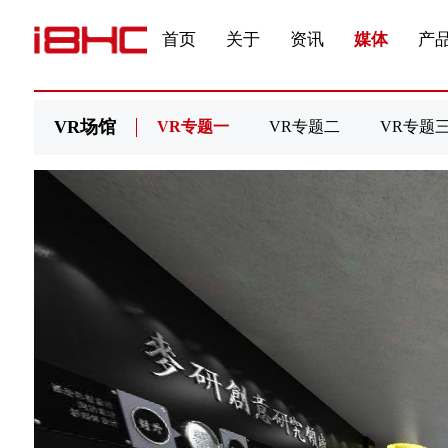
发展大事记
展会资讯
汽车与轮胎
国家标准
企业年报
文件下载
在线申请
联系我们
展会通知
视频专题三
产品&服务系列三 | 第02
应用领域7
首页
关于
资讯
媒体
产
VR场馆
VR专题一
VR专题二
VR专题