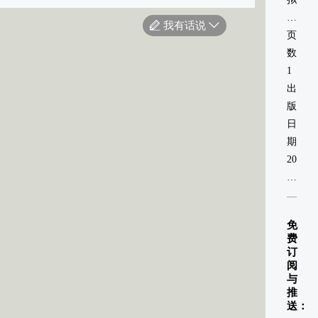
现
我有话说
实
页
场
数：
景
1
出
版
日
期：
2020-
01-
01
免
费
订
阅
与
推
送：