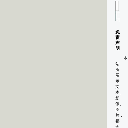
订
阅
免
责
声
明
本
站
所
展
示
文
本、
影
像、
图
片，
都
会