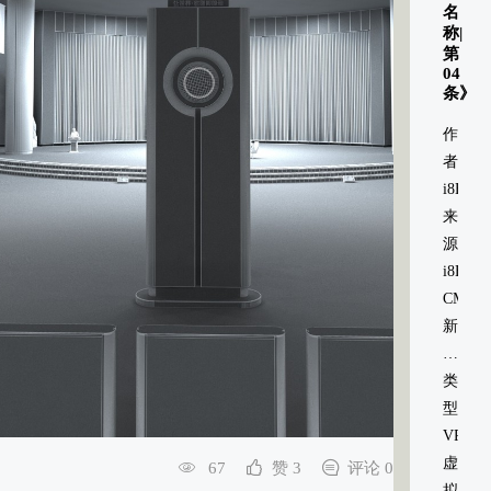
名
称|
第
04
条》
作
者：
i8HOM
来
源：
i8HOM
CMS
新
媒
体
类
信
型：
息
VR
系
虚
67
赞 3
评论 0
统
拟