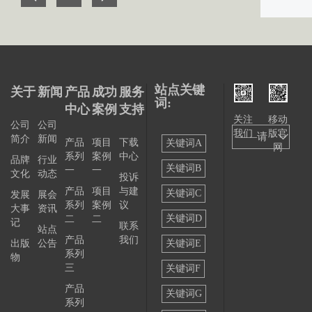
站点关键
关于
新闻
产品
成功
服务
词:
中心
案例
支持
关注
移动
公司
公司
我们
版官
——请
简介
新闻
产品
项目
下载
关键词A
网
系列
案例
中心
选择
品牌
行业
关键词B
一
一
文化
动态
投诉
——
产品
项目
与建
关键词C
发展
展会
系列
案例
议
大事
资讯
关键词D
二
二
记
联系
站点
产品
我们
出版
公告
关键词E
系列
物
三
关键词F
产品
关键词G
系列