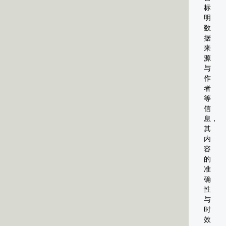
标
明
数
据
来
源
与
作
者
等
信
息，
其
内
容
的
准
确
性
与
时
效