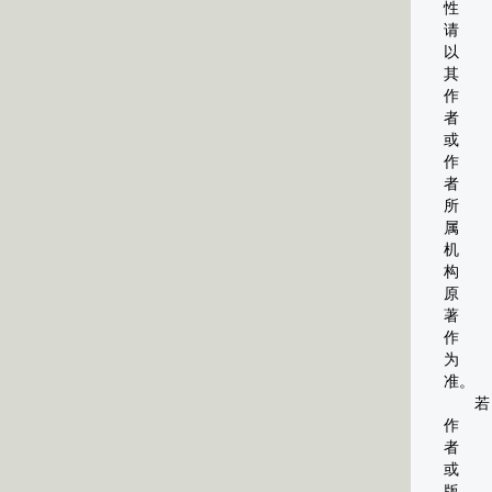
性
请
以
其
作
者
或
作
者
所
属
机
构
原
著
作
为
准。
若
作
者
或
版