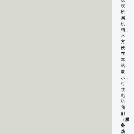
权
所
属
机
构，
不
方
便
在
本
站
展
示，
可
致
电
给
我
们
（
服
务
热