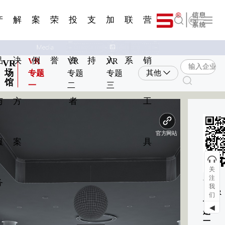
一 | 第02
刊物专
一 | 第01
VR专
服务分类
服务分类
简体中文
发展大事记
展会资讯
汽车与轮胎
国家标准
企业年报
合作加盟
在线申请
联系我们
电子名片
站点公告
船舶与海洋
商标证书
常见问题FAQ
来访预约
电子邀请函
题三
条
条
题三
07
08
产
解
案
荣
投
支
加
联
营
English
品
决
例
誉
资
持
入
系
销
VR
VR
VR
VR
场
专题
专题
专题
其他
馆
一
二
三
与
方
者
工
环
扫
服
案
具
V
关
注
务
我
《VR
们
专
◀
题
一