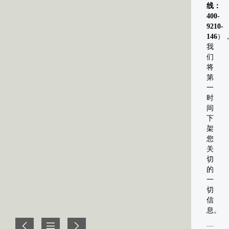
线：
400-
9210-
146
）
我
们
将
第
一
时
间
下
架
您
关
切
的
一
切
信
息。