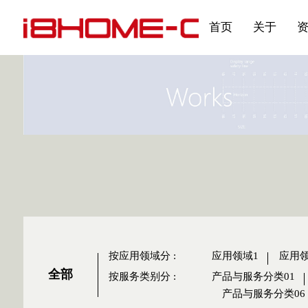
发展大事记
展会资讯
汽车与轮胎
国家标准
企业年报
合作加盟
在线申请
联系我们
电子名片
刊物专题三
产品&服务系列一 | 第02
应用领域7
首页
关于
按应用领域分
:
应用领域1
应用领
全部
按服务类别分
:
产品与服务分类01
产品与服务分类06