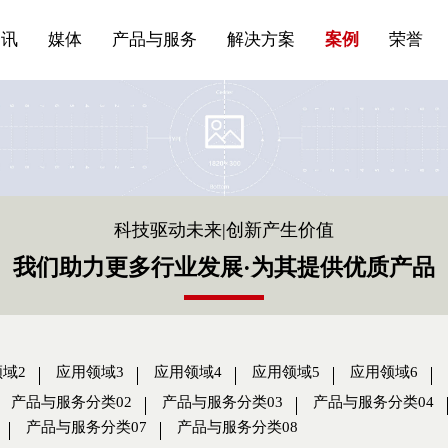
站点公告
船舶与海洋
商标证书
常见问题FAQ
来访预约
电子邀请函
条
产品&服务系列一 | 第01条
应用领域8
VR专题三
产品与服务分类07
资讯
媒体
产品与服务
解决方案
案例
荣誉
科技驱动未来|创新产生价值
我们助力更多行业发展·为其提供优质产品
域2
应用领域3
应用领域4
应用领域5
应用领域6
产品与服务分类02
产品与服务分类03
产品与服务分类04
产品与服务分类07
产品与服务分类08