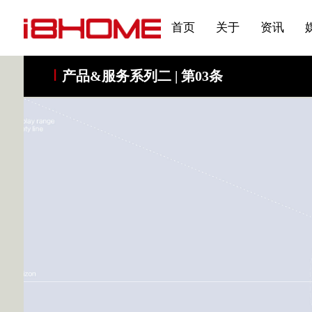
发展大事记
展会资讯
汽车与轮胎
国家标准
企业年报
合作加盟
在线申请
联系我们
电子名片
刊物专题三
产品&服务系列一 | 第02
应用领域7
首页
关于
资讯
产品&服务系列二 | 第03条