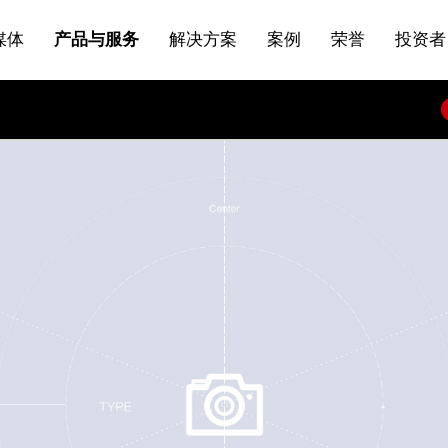
站点公告
船舶与海洋
商标证书
常见问题FAQ
来访预约
电子邀请函
条
产品&服务系列一 | 第01条
应用领域8
VR专题三
产品与服务分类07
媒体
产品与服务
解决方案
案例
荣誉
投资者