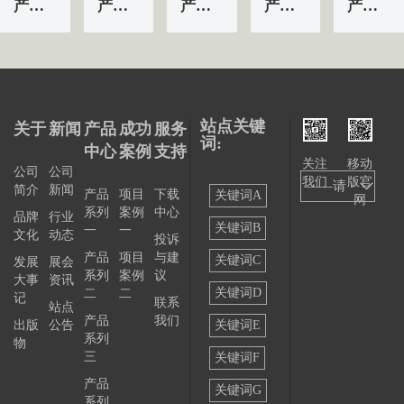
产品&服务系列三 | 第01条
产品&服务系列一 | 第01条
产品&服务系列三 | 第04条
产品&服务系列三 | 第03条
产品&服务系列三 | 第02条
站点关键
关于
新闻
产品
成功
服务
词:
中心
案例
支持
关注
移动
公司
公司
我们
版官
——请
简介
新闻
产品
项目
下载
关键词A
网
系列
案例
中心
选择
品牌
行业
关键词B
一
一
文化
动态
投诉
——
产品
项目
与建
关键词C
发展
展会
系列
案例
议
大事
资讯
关键词D
二
二
记
联系
站点
产品
我们
出版
公告
关键词E
系列
物
三
关键词F
产品
关键词G
系列