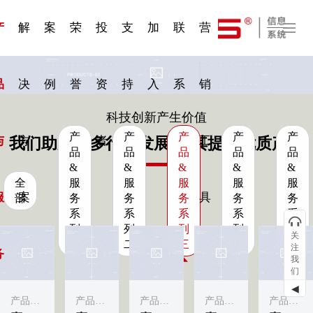
一 | 第02
刊物专
一 | 第01
VR专
服务分类
服务分类
发展大事记
展会资讯
汽车与轮胎
国家标准
企业年报
合作加盟
在线申请
联系我们
电子名片
站点公告
船舶与海洋
商标证书
常见问题FAQ
来访预约
电子邀请函
题三
条
条
题三
07
08
产
解
案
荣
投
支
加
联
营
品
决
例
誉
资
持
入
系
销
科技创新产生价值
产
产
产
产
产
与
方
者
工
我们助力更多行业发展·为其提供优质产品
品
品
品
品
品
&
&
&
&
&
全
服
服
服
服
服
服
案
具
部
务
务
务
务
务
系
系
系
系
系
列
列
列
列
列
关
一
二
三
四
五
注
务
我
们
◀
产品&服务系列三
产品&服务系列一
产品&服务系列三
产品&服务系列三
产品&服务系列三