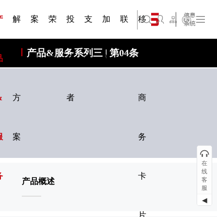
三 | 第02
视频专
三 | 第01
四 | 第02
VR专题
四 | 第01
服务分类
服务分类
简体中文
旗下公司名称三
发展大事记
展会资讯
汽车与轮胎
国家标准
企业年报
文件下载
在线申请
联系我们
展会通知
船舶与海洋
商标证书
合作加盟
常见问题FAQ
来访预约
电子名片
题三
条
条
三
条
条
07
08
产
解
案
荣
投
支
加
联
移
English
旗下公司名称四
产品&服务系列三 | 第04条
品
决
例
誉
资
持
入
系
动
&
方
者
商
服
案
务
在
线
务
卡
客
产品概述
服
◀
片