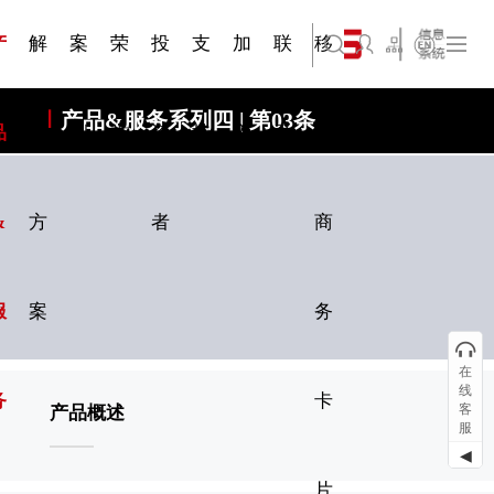
三 | 第02
视频专
三 | 第01
四 | 第02
VR专题
四 | 第01
服务分类
服务分类
简体中文
旗下公司名称三
发展大事记
展会资讯
汽车与轮胎
国家标准
企业年报
文件下载
在线申请
联系我们
展会通知
船舶与海洋
商标证书
合作加盟
常见问题FAQ
来访预约
电子名片
题三
条
条
三
条
条
07
08
产
解
案
荣
投
支
加
联
移
English
旗下公司名称四
产品&服务系列四 | 第03条
品
决
例
誉
资
持
入
系
动
&
方
者
商
服
案
务
在
线
务
卡
客
产品概述
服
◀
片