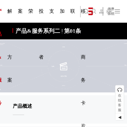
三 | 第02
视频专
三 | 第01
四 | 第02
VR专题
四 | 第01
服务分类
服务分类
简体中文
旗下公司名称三
发展大事记
展会资讯
汽车与轮胎
国家标准
企业年报
文件下载
在线申请
联系我们
展会通知
船舶与海洋
商标证书
合作加盟
常见问题FAQ
来访预约
电子名片
题三
条
条
三
条
条
07
08
产
解
案
荣
投
支
加
联
移
English
旗下公司名称四
产品&服务系列二 | 第01条
品
决
例
誉
资
持
入
系
动
&
方
者
商
服
案
务
在
线
务
卡
客
产品概述
服
◀
片