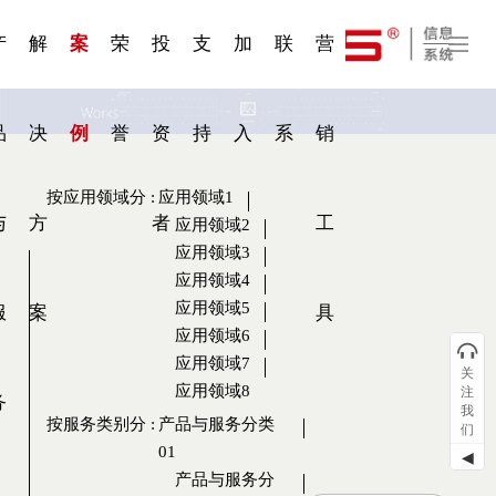
一 | 第02
刊物专
一 | 第01
VR专
服务分类
服务分类
发展大事记
展会资讯
汽车与轮胎
国家标准
企业年报
合作加盟
在线申请
联系我们
电子名片
站点公告
船舶与海洋
商标证书
常见问题FAQ
来访预约
电子邀请函
题三
条
条
题三
07
08
产
解
案
荣
投
支
加
联
营
品
决
例
誉
资
持
入
系
销
按应用领域分
:
应用领域1
与
方
者
工
应用领域2
应用领域3
应用领域4
应用领域5
服
案
具
应用领域6
应用领域7
关
应用领域8
注
务
我
按服务类别分
:
产品与服务分类
们
01
◀
产品与服务分