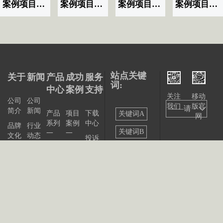
案例项目名称|标题显示07
案例项目名称|标题显示06
案例项目名称|标题显示03
案例项目名称|标题显示02
站点关键
关于
新闻
产品
成功
服务
词:
中心
案例
支持
关注
移动
公司
公司
我们
版官
——请
简介
新闻
产品
项目
下载
关键词A
网
系列
案例
中心
选择
品牌
行业
关键词B
一
一
文化
动态
投诉
——
产品
项目
与建
关键词C
发展
展会
系列
案例
议
大事
资讯
关键词D
二
二
记
联系
站点
产品
我们
出版
公告
关键词E
系列
物
三
关键词F
产品
关键词G