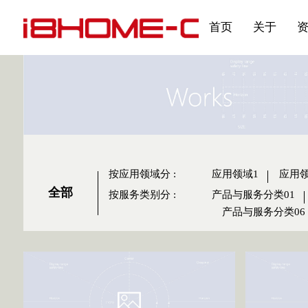
发展大事记
展会资讯
汽车与轮胎
国家标准
企业年报
合作加盟
在线申请
联系我们
电子名片
刊物专题三
产品&服务系列一 | 第02
应用领域7
首页
关于
按应用领域分
:
应用领域1
应用领
全部
按服务类别分
:
产品与服务分类01
产品与服务分类06