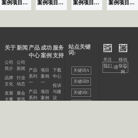
案例项目名称|标题显示07
案例项目名称|标题显示06
案例项目名称|标题显示03
案例项目名称|标题显示02
站点关键
关于
新闻
产品
成功
服务
词:
中心
案例
支持
关注
移动
公司
公司
我们
版官
——请
简介
新闻
产品
项目
下载
关键词A
网
系列
案例
中心
选择
品牌
行业
关键词B
一
一
文化
动态
投诉
——
产品
项目
与建
关键词C
发展
展会
系列
案例
议
大事
资讯
关键词D
二
二
记
联系
站点
产品
我们
出版
公告
关键词E
系列
物
三
关键词F
产品
关键词G