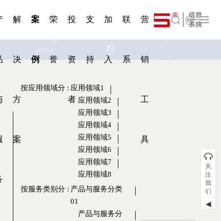
一 | 第02
刊物专
一 | 第01
VR专
服务分类
服务分类
简体中文
发展大事记
展会资讯
汽车与轮胎
国家标准
企业年报
合作加盟
在线申请
联系我们
电子名片
站点公告
船舶与海洋
商标证书
常见问题FAQ
来访预约
电子邀请函
题三
条
条
题三
07
08
产
解
案
荣
投
支
加
联
营
English
品
决
例
誉
资
持
入
系
销
按应用领域分
:
应用领域1
与
方
者
工
应用领域2
应用领域3
应用领域4
应用领域5
服
案
具
应用领域6
应用领域7
关
应用领域8
注
务
我
按服务类别分
:
产品与服务分类
们
01
◀
产品与服务分