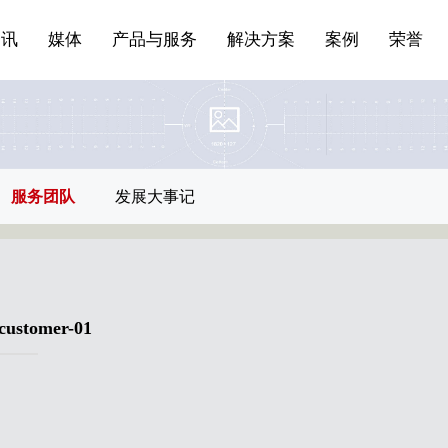
站点公告
船舶与海洋
商标证书
常见问题FAQ
来访预约
电子邀请函
条
产品&服务系列一 | 第01条
应用领域8
VR专题三
产品与服务分类07
资讯
媒体
产品与服务
解决方案
案例
荣誉
服务团队
发展大事记
customer-01