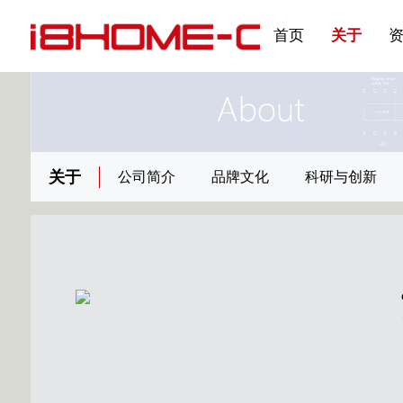
发展大事记
展会资讯
汽车与轮胎
国家标准
企业年报
合作加盟
在线申请
联系我们
电子名片
刊物专题三
产品&服务系列一 | 第02
应用领域7
首页
关于
关于
公司简介
品牌文化
科研与创新