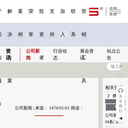
一 | 第02
刊物专
一 | 第01
VR专
服务分类
服务分类
发展大事记
展会资讯
汽车与轮胎
国家标准
企业年报
合作加盟
在线申请
联系我们
电子名片
站点公告
船舶与海洋
商标证书
常见问题FAQ
来访预约
电子邀请函
题三
条
条
题三
07
08
产
解
案
荣
投
支
加
联
营
品
决
例
誉
资
持
入
系
销
资
公司新
行业动
展会资
站点公
与
方
者
工
讯
闻
态
讯
告
服
案
具
相关资讯
换一批
关
注
务
我
01-04
01-04
公司新闻 | 来源： 1970/01/01 阅读：
们
2021
2021
公司新闻第
公司新闻第
◀
04条| 主标
04条| 主标
0