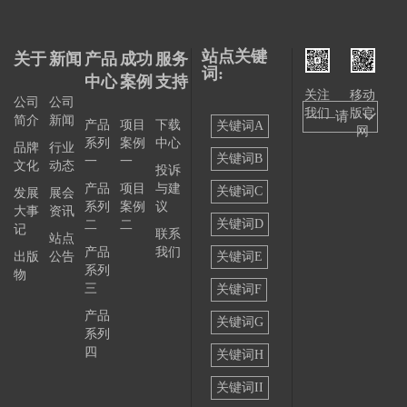
站点关键
关于
新闻
产品
成功
服务
词:
中心
案例
支持
关注
移动
公司
公司
我们
版官
——请
简介
新闻
产品
项目
下载
关键词A
网
系列
案例
中心
选择
品牌
行业
关键词B
一
一
文化
动态
投诉
——
产品
项目
与建
关键词C
发展
展会
系列
案例
议
大事
资讯
关键词D
二
二
记
联系
站点
产品
我们
出版
公告
关键词E
系列
物
三
关键词F
产品
关键词G
系列
四
关键词H
关键词II