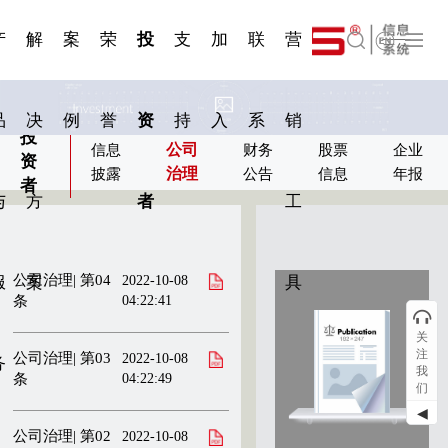
一 | 第02
刊物专
一 | 第01
VR专
服务分类
服务分类
简体中文
发展大事记
展会资讯
汽车与轮胎
国家标准
企业年报
合作加盟
在线申请
联系我们
电子名片
站点公告
船舶与海洋
商标证书
常见问题FAQ
来访预约
电子邀请函
题三
条
条
题三
07
08
产
解
案
荣
投
支
加
联
营
English
品
决
例
誉
资
持
入
系
销
投
公司
信息
财务
股票
企业
资
治理
披露
公告
信息
年报
者
与
方
者
工
公司治理| 第04
2022-10-08
服
案
具
条
04:22:41
关
注
公司治理| 第03
2022-10-08
务
我
条
04:22:49
们
◀
公司治理| 第02
2022-10-08
直接阅读