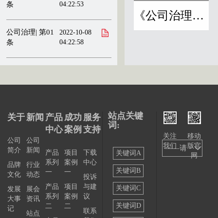
条
04:22:53
《公司治理刊物》
公司治理| 第01
2022-10-08
条
04:22:58
站点关键
关于
新闻
产品
成功
服务
词:
中心
案例
支持
关注
移动
公司
公司
我们
版官
——请
简介
新闻
产品
项目
下载
关键词A
网
系列
案例
中心
选择
品牌
行业
关键词B
一
一
文化
动态
投诉
——
产品
项目
与建
关键词C
发展
展会
系列
案例
议
大事
资讯
关键词D
二
二
记
联系
站点