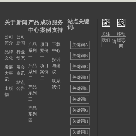
站点关键
关于
新闻
产品
成功
服务
词:
中心
案例
支持
关注
移动
公司
公司
我们
版官
——请
简介
新闻
产品
项目
下载
关键词A
网
系列
案例
中心
选择
品牌
行业
关键词B
一
一
文化
动态
投诉
——
产品
项目
与建
关键词C
发展
展会
系列
案例
议
大事
资讯
关键词D
二
二
记
联系
站点
产品
我们
出版
公告
关键词E
系列
物
三
关键词F
产品
关键词G
系列
四
关键词H
关键词II