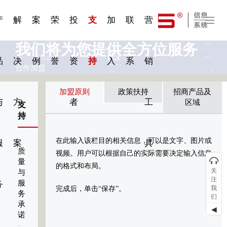
一 | 第02
刊物专
一 | 第01
VR专
服务分类
服务分类
发展大事记
展会资讯
汽车与轮胎
国家标准
企业年报
合作加盟
在线申请
联系我们
电子名片
站点公告
船舶与海洋
商标证书
常见问题FAQ
来访预约
电子邀请函
题三
条
条
题三
07
08
产
解
案
荣
投
支
加
联
营
我们将为您提供全方位服务
品
决
例
誉
资
持
入
系
销
合作加盟
加盟原则
政策扶持
招商产品及
与
方
者
工
区域
支
持
在此输入该栏目的相关信息，可以是文字、图片或
服
案
具
质
视频。用户可以根据自己的实际需要决定输入信息
量
的格式和布局。
关
与
注
服
务
我
完成后，单击“保存”。
务
们
承
◀
诺