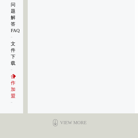
问
题
解
答
FAQ
文
件
下
载
合
作
加
盟
VIEW MORE