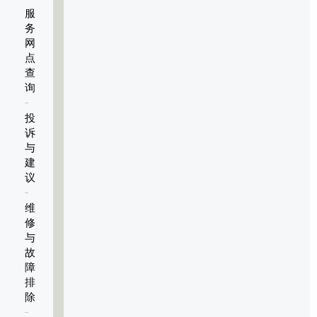
服
务
网
点
查
询
投
诉
与
建
议
维
修
与
故
障
排
除