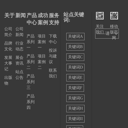
站点关键
关于
新闻
产品
成功
服务
词:
中心
案例
支持
关注
移动
公司
公司
我们
版官
——请
简介
新闻
产品
项目
下载
关键词A
网
系列
案例
中心
选择
品牌
行业
关键词B
一
一
文化
动态
投诉
——
产品
项目
与建
关键词C
发展
展会
系列
案例
议
大事
资讯
关键词D
二
二
记
联系
站点
产品
我们
出版
公告
关键词E
系列
物
三
关键词F
产品
关键词G
系列
四
关键词H
关键词II