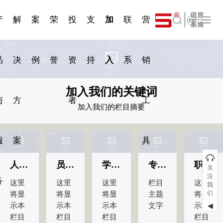
一 | 第02
刊物专
一 | 第01
VR专
服务分类
服务分类
简体中文
发展大事记
展会资讯
汽车与轮胎
国家标准
企业年报
合作加盟
在线申请
联系我们
电子名片
站点公告
船舶与海洋
商标证书
常见问题FAQ
来访预约
电子邀请函
题三
条
条
题三
07
08
产
解
案
荣
投
支
加
联
营
English
品
决
例
誉
资
持
入
系
销
加入我们的关键词
与
方
者
工
加入我们的栏目摘要
服
案
具
员工与文化
专业人员
人才理念
学生与毕业生
职位信息
关
注
务
这里
栏目
这里
这里
这里
我
们
将显
主题
将显
将显
将显
示本
文字
示本
示本
示本
◀
栏目
栏目
栏目
栏目