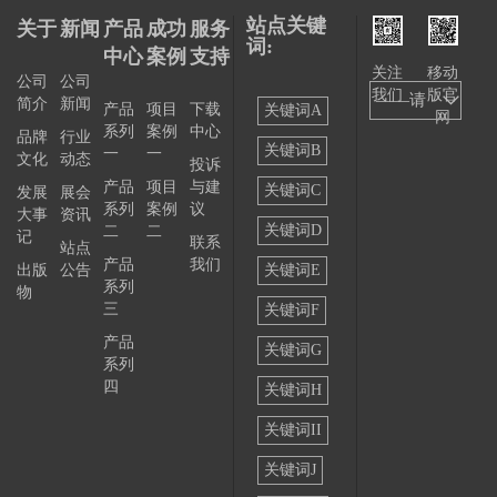
站点关键
关于
新闻
产品
成功
服务
词:
中心
案例
支持
关注
移动
公司
公司
我们
版官
——请
简介
新闻
产品
项目
下载
关键词A
网
系列
案例
中心
选择
品牌
行业
关键词B
一
一
文化
动态
投诉
——
产品
项目
与建
关键词C
发展
展会
系列
案例
议
大事
资讯
关键词D
二
二
记
联系
站点
产品
我们
出版
公告
关键词E
系列
物
三
关键词F
产品
关键词G
系列
四
关键词H
关键词II
关键词J