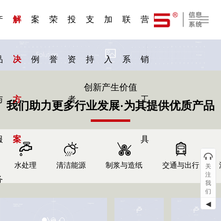
一 | 第02
刊物专
一 | 第01
VR专
服务分类
服务分类
发展大事记
展会资讯
汽车与轮胎
国家标准
企业年报
合作加盟
在线申请
联系我们
电子名片
站点公告
船舶与海洋
商标证书
常见问题FAQ
来访预约
电子邀请函
题三
条
条
题三
07
08
产
解
案
荣
投
支
加
联
营
品
决
例
誉
资
持
入
系
销
创新产生价值
与
方
者
工
我们助力更多行业发展·为其提供优质产品
服
案
具
水处理
清洁能源
制浆与造纸
交通与出行
关
注
务
我
们
◀