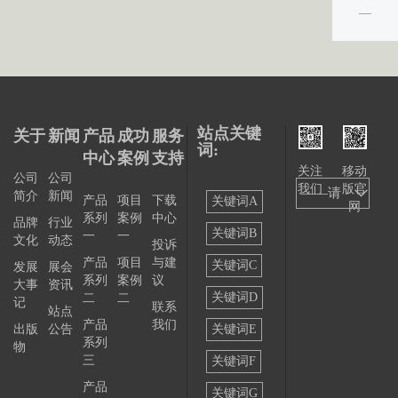
站点关键
关于
新闻
产品
成功
服务
词:
中心
案例
支持
关注
移动
公司
公司
我们
版官
——请
简介
新闻
产品
项目
下载
关键词A
网
系列
案例
中心
选择
品牌
行业
关键词B
一
一
文化
动态
投诉
——
产品
项目
与建
关键词C
发展
展会
系列
案例
议
大事
资讯
关键词D
二
二
记
联系
站点
产品
我们
出版
公告
关键词E
系列
物
三
关键词F
产品
关键词G