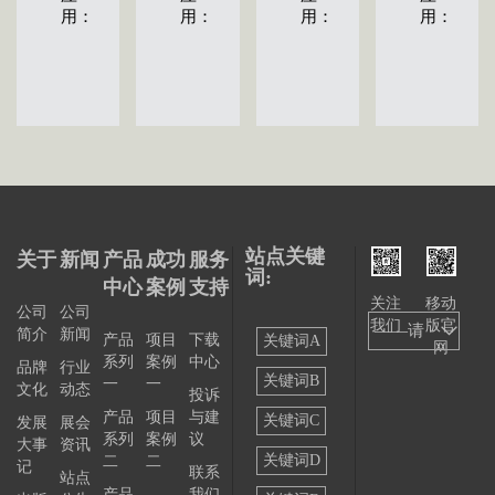
用：
用：
用：
用：
站点关键
关于
新闻
产品
成功
服务
词:
中心
案例
支持
关注
移动
公司
公司
我们
版官
——请
简介
新闻
产品
项目
下载
关键词A
网
系列
案例
中心
选择
品牌
行业
关键词B
一
一
文化
动态
投诉
——
产品
项目
与建
关键词C
发展
展会
系列
案例
议
大事
资讯
关键词D
二
二
记
联系
站点
产品
我们