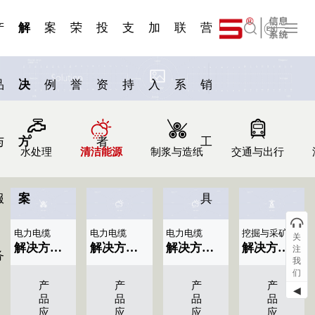
一 | 第02
刊物专
一 | 第01
VR专
服务分类
服务分类
简体中文
发展大事记
展会资讯
汽车与轮胎
国家标准
企业年报
合作加盟
在线申请
联系我们
电子名片
站点公告
船舶与海洋
商标证书
常见问题FAQ
来访预约
电子邀请函
题三
条
条
题三
07
08
产
解
案
荣
投
支
加
联
营
English
品
决
例
誉
资
持
入
系
销
与
方
者
工
水处理
清洁能源
制浆与造纸
交通与出行
服
案
具
电力电缆
电力电缆
电力电缆
挖掘与采矿
关
解决方案标题名称|显示09条
解决方案标题名称|显示08条
解决方案标题名称|显示07条
解决方案标题名称|显示04条
注
务
我
们
产
产
产
产
◀
品
品
品
品
应
应
应
应