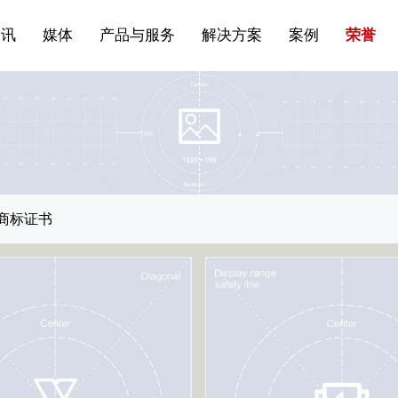
站点公告
船舶与海洋
商标证书
常见问题FAQ
来访预约
电子邀请函
条
产品&服务系列一 | 第01条
应用领域8
VR专题三
产品与服务分类07
资讯
媒体
产品与服务
解决方案
案例
荣誉
商标证书