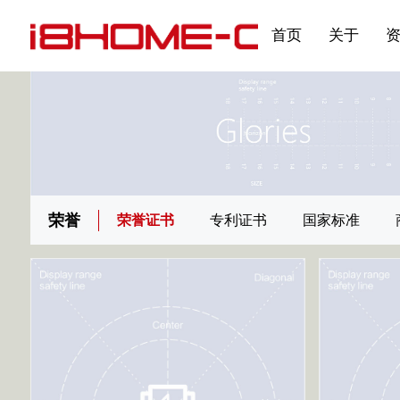
发展大事记
展会资讯
汽车与轮胎
国家标准
企业年报
合作加盟
在线申请
联系我们
电子名片
刊物专题三
产品&服务系列一 | 第02
应用领域7
首页
关于
荣誉
荣誉证书
专利证书
国家标准