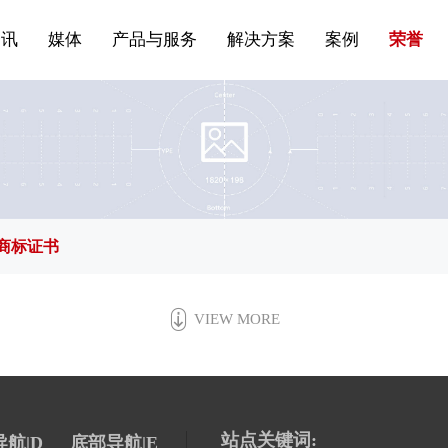
站点公告
船舶与海洋
商标证书
常见问题FAQ
来访预约
电子邀请函
条
产品&服务系列一 | 第01条
应用领域8
VR专题三
产品与服务分类07
资讯
媒体
产品与服务
解决方案
案例
荣誉
商标证书
VIEW MORE
站点关键词:
航|D
底部导航|E