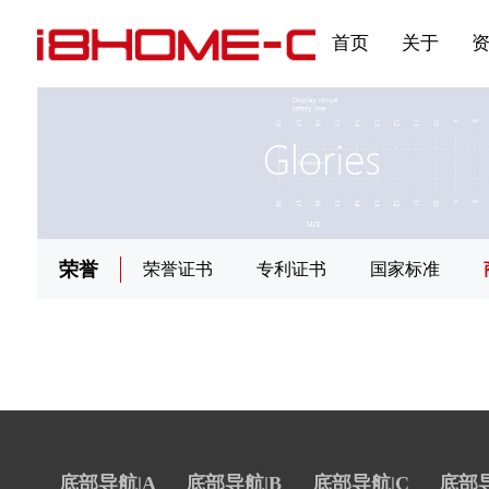
发展大事记
展会资讯
汽车与轮胎
国家标准
企业年报
合作加盟
在线申请
联系我们
电子名片
刊物专题三
产品&服务系列一 | 第02
应用领域7
首页
关于
荣誉
荣誉证书
专利证书
国家标准
底部导航|A
底部导航|B
底部导航|C
底部导