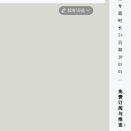
专
我有话说
题
时
长：
5:00
日
期：
2021-
01-
01
免
费
订
阅
与
推
送：