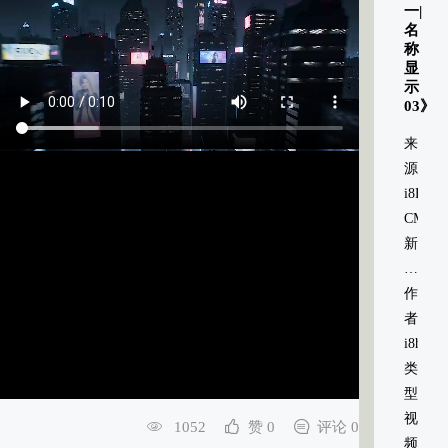
一|
名
称
显
示
03》
来
源：
i8HOM
CMS
新
媒
体
作
信
者：
息
i8home
系
类
统
型：
视
1052
赞 0
评论 0
频