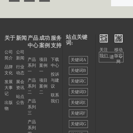
站点关键
关于
新闻
产品
成功
服务
词:
中心
案例
支持
关注
移动
公司
公司
我们
版官
——请
简介
新闻
产品
项目
下载
关键词A
网
系列
案例
中心
选择
品牌
行业
关键词B
一
一
文化
动态
投诉
——
产品
项目
与建
关键词C
发展
展会
系列
案例
议
大事
资讯
关键词D
二
二
记
联系
站点
产品
我们
出版
公告
关键词E
系列
物
三
关键词F
产品
关键词G
系列