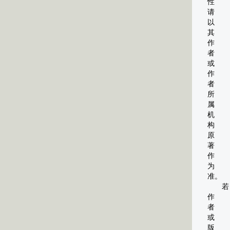
性
请
以
其
作
者
或
作
者
所
属
机
构
原
著
作
为
准。
若
作
者
或
版