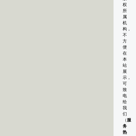
权
所
属
机
构，
不
方
便
在
本
站
展
示，
可
致
电
给
我
们
（
服
务
热