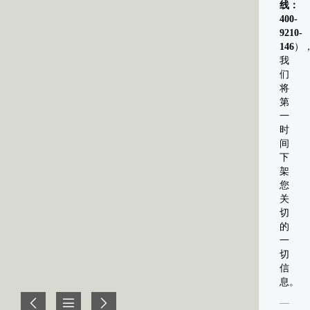
线：
400-
9210-
146
）
我
们
将
第
一
时
间
下
架
您
关
切
的
一
切
信
息。