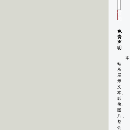
订
阅
免
责
声
明
本
站
所
展
示
文
本、
影
像、
图
片，
都
会