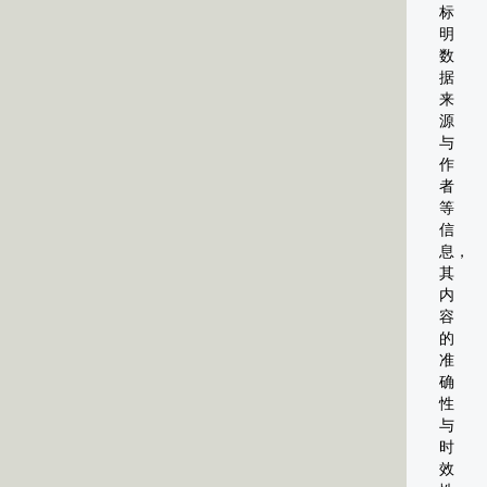
标
明
数
据
来
源
与
作
者
等
信
息，
其
内
容
的
准
确
性
与
时
效