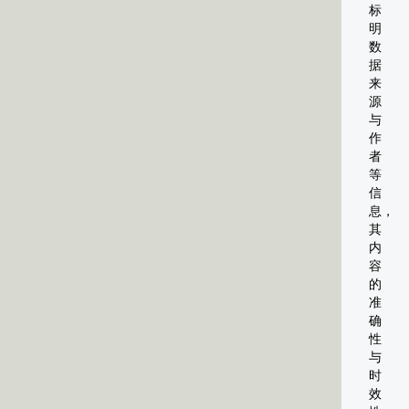
标
明
数
据
来
源
与
作
者
等
信
息，
其
内
容
的
准
确
性
与
时
效