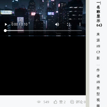
一|
名
称
显
示
04》
来
源：
i8HOM
CMS
新
媒
体
作
信
者：
息
i8home
系
类
统
型：
视
549
赞 2
评论 0
频