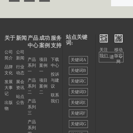
站点关键
关于
新闻
产品
成功
服务
词:
中心
案例
支持
关注
移动
公司
公司
我们
版官
——请
简介
新闻
产品
项目
下载
关键词A
网
系列
案例
中心
选择
品牌
行业
关键词B
一
一
文化
动态
投诉
——
产品
项目
与建
关键词C
发展
展会
系列
案例
议
大事
资讯
关键词D
二
二
记
联系
站点
产品
我们
出版
公告
关键词E
系列
物
三
关键词F
产品
关键词G
系列