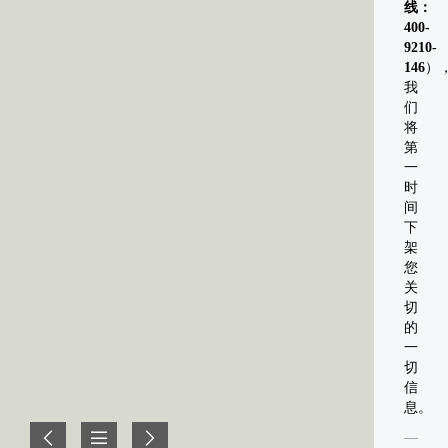
线：
400-
9210-
146
）
我
们
将
第
一
时
间
下
架
您
关
切
的
一
切
信
息。