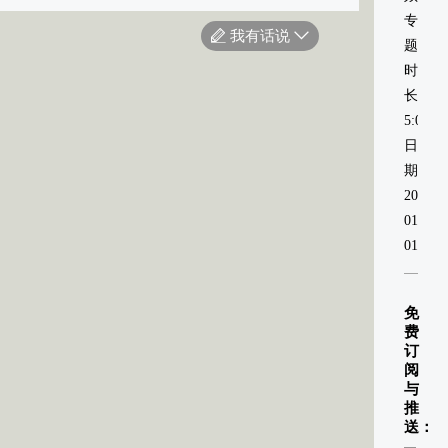
专
我有话说
题
时
长：
5:00
日
期：
2021-
01-
01
免
费
订
阅
与
推
送：