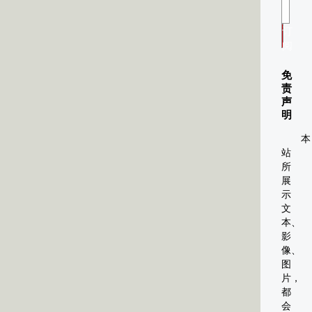
订
阅
免
责
声
明
本
站
所
展
示
文
本、
影
像、
图
片，
都
会