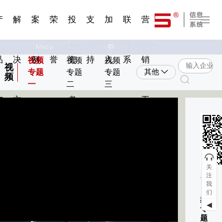
一 | 第02
刊物专
一 | 第01
VR专
服务分类
服务分类
发展大事记
展会资讯
汽车与轮胎
国家标准
企业年报
合作加盟
在线申请
联系我们
电子名片
站点公告
船舶与海洋
商标证书
常见问题FAQ
来访预约
电子邀请函
题三
条
条
题三
07
08
产
解
案
荣
投
支
加
联
营
品
决
例
誉
资
持
入
系
销
视频
视频
视频
视
专题
专题
专题
其他
频
一
二
三
与
方
者
工
环
扫
服
案
具
动
关
注
务
我
《视
们
频
◀
专
题