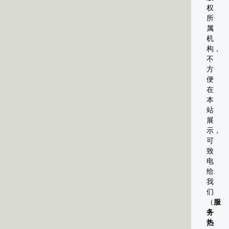
权
所
属
机
构，
不
方
便
在
本
站
展
示，
可
致
电
给
我
们
（
服
务
热