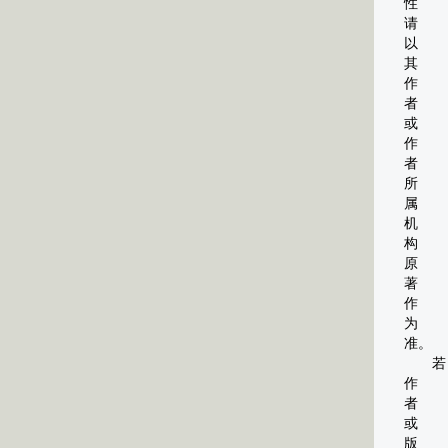
性
请
以
其
作
者
或
作
者
所
属
机
构
原
著
作
为
准。
若
作
者
或
版