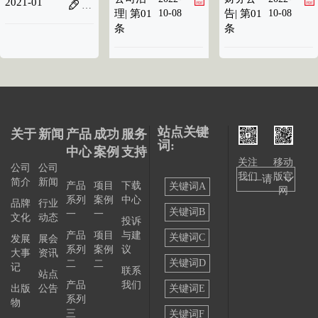
2021-01
发布者：
阅读量：41
理| 第01
10-08
告| 第01
10-08
条
条
站点关键
关于
新闻
产品
成功
服务
词:
中心
案例
支持
关注
移动
公司
公司
我们
版官
——请
简介
新闻
产品
项目
下载
关键词A
网
系列
案例
中心
选择
品牌
行业
关键词B
一
一
文化
动态
投诉
——
产品
项目
与建
关键词C
发展
展会
系列
案例
议
大事
资讯
关键词D
二
二
记
联系
站点
产品
我们
出版
公告
关键词E
系列
物
三
关键词F