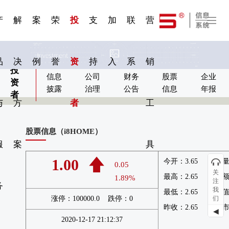
一 | 第02
刊物专
一 | 第01
VR专
服务分类
服务分类
发展大事记
展会资讯
汽车与轮胎
国家标准
企业年报
合作加盟
在线申请
联系我们
电子名片
站点公告
船舶与海洋
商标证书
常见问题FAQ
来访预约
电子邀请函
题三
条
条
题三
07
08
产
解
案
荣
投
支
加
联
营
品
决
例
誉
资
持
入
系
销
投
信息
公司
财务
股票
企业
资
披露
治理
公告
信息
年报
者
与
方
者
工
股票信息（i8HOME）
服
案
具
1.00
今开：3.65 成交量：
0.05
关
最高：2.65 成交额：
1.89%
注
务
我
最低：2.65 总市值：
涨停：100000.0 跌停：0
们
昨收：2.65 流通市值
◀
2020-12-17 21:12:37