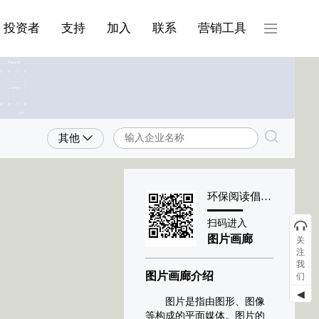
产品与服务分类08
投资者
支持
加入
联系
营销工具
其他
环保阅读倡导者
扫码进入
图片画廊
关
注
我
图片画廊介绍
们
◀
图片是指由图形、图像
等构成的平面媒体。图片的