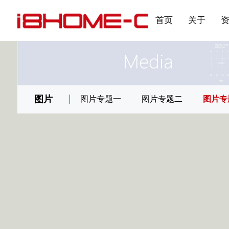
发展大事记
展会资讯
汽车与轮胎
国家标准
企业年报
合作加盟
在线申请
联系我们
电子名片
刊物专题三
产品&服务系列一 | 第02
应用领域7
首页
关于
图片
图片专题一
图片专题二
图片专