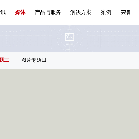
站点公告
船舶与海洋
商标证书
常见问题FAQ
来访预约
电子邀请函
条
产品&服务系列一 | 第01条
应用领域8
VR专题三
产品与服务分类07
资讯
媒体
产品与服务
解决方案
案例
荣誉
题三
图片专题四