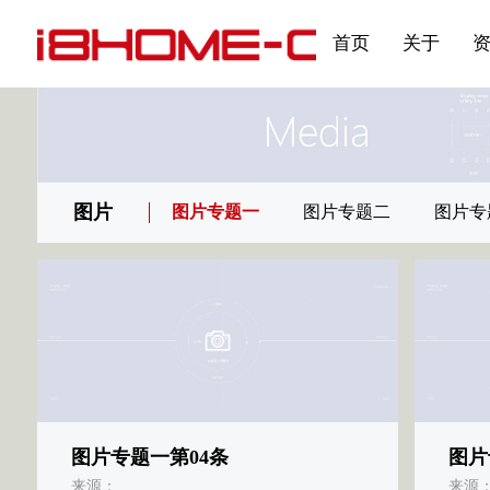
发展大事记
展会资讯
汽车与轮胎
国家标准
企业年报
合作加盟
在线申请
联系我们
电子名片
刊物专题三
产品&服务系列一 | 第02
应用领域7
首页
关于
图片
图片专题一
图片专题二
图片专
图片专题一第04条
图片
来源：
来源