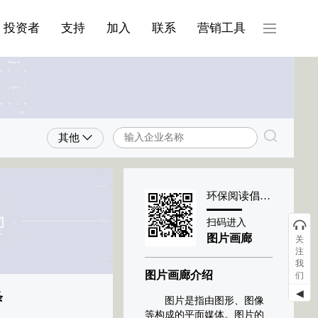
产品与服务分类08
投资者
支持
加入
联系
营销工具
其他
环保阅读倡导者
扫码进入
图片画廊
关
注
我
图片画廊介绍
们
◀
条
图片是指由图形、图像
等构成的平面媒体。图片的