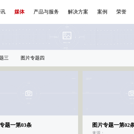
站点公告
船舶与海洋
商标证书
常见问题FAQ
来访预约
电子邀请函
条
产品&服务系列一 | 第01条
应用领域8
VR专题三
产品与服务分类07
资讯
媒体
产品与服务
解决方案
案例
荣誉
题三
图片专题四
专题一第03条
图片专题一第02
：
来源：