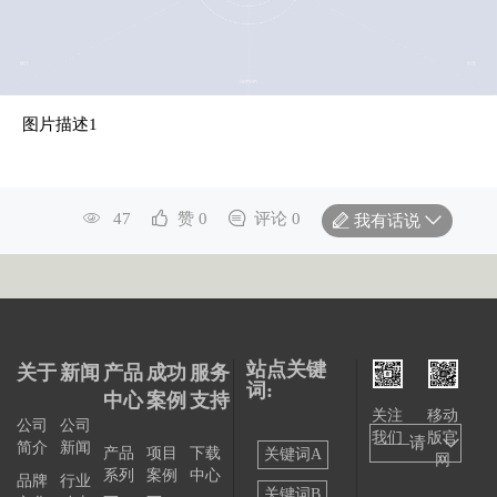
图片描述1
47
赞 0
评论 0
我有话说
站点关键
关于
新闻
产品
成功
服务
词:
中心
案例
支持
关注
移动
公司
公司
我们
版官
——请
简介
新闻
产品
项目
下载
关键词A
网
系列
案例
中心
选择
品牌
行业
关键词B