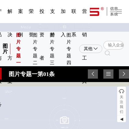
一 | 第02
刊物专
一 | 第01
VR专
服务分类
服务分类
发展大事记
展会资讯
汽车与轮胎
国家标准
企业年报
合作加盟
在线申请
联系我们
电子名片
站点公告
船舶与海洋
商标证书
常见问题FAQ
来访预约
电子邀请函
题三
条
条
题三
07
08
产
解
案
荣
投
支
加
联
营
品
决
例
誉
资
持
入
系
销
图
图
图
图
片
片
片
片
图
专
专
专
专
其他
片
题
题
题
题
与
方
者
工
一
二
三
四
图片专题一第01条
服
案
具
关
注
务
我
们
◀