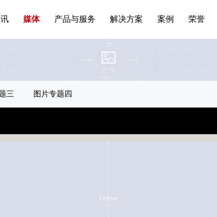
站点公告
船舶与海洋
商标证书
常见问题FAQ
来访预约
电子邀请函
条
产品&服务系列一 | 第01条
应用领域8
VR专题三
产品与服务分类07
资讯
媒体
产品与服务
解决方案
案例
荣誉
题三
图片专题四