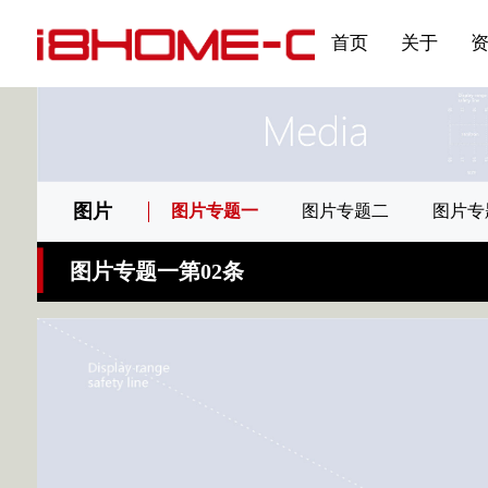
发展大事记
展会资讯
汽车与轮胎
国家标准
企业年报
合作加盟
在线申请
联系我们
电子名片
刊物专题三
产品&服务系列一 | 第02
应用领域7
首页
关于
图片
图片专题一
图片专题二
图片专
图片专题一第02条