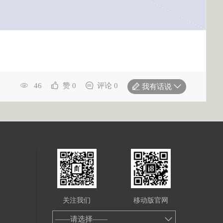
46
赞 0
评论 0
我有话说
关注我们
移动版官网
——请选择——