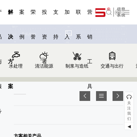
一 | 第02
刊物专
一 | 第01
VR专
服务分类
服务分类
简体中文
发展大事记
展会资讯
汽车与轮胎
国家标准
企业年报
合作加盟
在线申请
联系我们
电子名片
站点公告
船舶与海洋
商标证书
常见问题FAQ
来访预约
电子邀请函
题三
条
条
题三
07
08
产
解
案
荣
投
支
加
联
营
English
品
决
例
誉
资
持
入
系
销
与
方
者
工
水处理
清洁能源
制浆与造纸
交通与出行
服
案
具
关
注
务
我
们
◀
方案相关产品