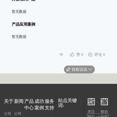
暂无数据
产品应用案例
暂无数据
赞 0
评论 0
我有话说
站点关键
关于
新闻
产品
成功
服务
词:
中心
案例
支持
关注
移动
公司
公司
我们
版官