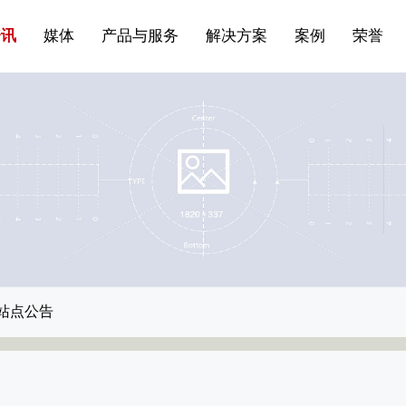
站点公告
船舶与海洋
商标证书
常见问题FAQ
来访预约
电子邀请函
条
产品&服务系列一 | 第01条
应用领域8
VR专题三
产品与服务分类07
资讯
媒体
产品与服务
解决方案
案例
荣誉
站点公告