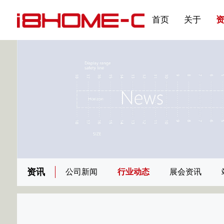
发展大事记
展会资讯
汽车与轮胎
国家标准
企业年报
合作加盟
在线申请
联系我们
电子名片
刊物专题三
产品&服务系列一 | 第02
应用领域7
首页
关于
资讯
公司新闻
行业动态
展会资讯