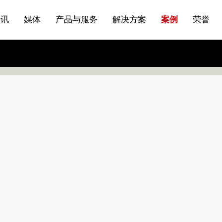
站点公告
船舶与海洋
商标证书
常见问题FAQ
来访预约
电子邀请函
条
产品&服务系列一 | 第01条
应用领域8
VR专题三
产品与服务分类07
资讯
媒体
产品与服务
解决方案
案例
荣誉