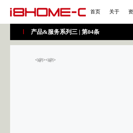
发展大事记
展会资讯
汽车与轮胎
国家标准
企业年报
合作加盟
在线申请
联系我们
电子名片
刊物专题三
产品&服务系列一 | 第02
应用领域7
首页
关于
产品&服务系列三 | 第04条
<|@|><|@|>