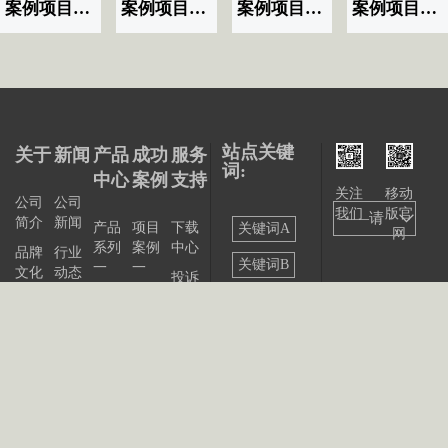
案例项目名称|标题显示07
案例项目名称|标题显示06
案例项目名称|标题显示03
案例项目名称|标题显示02
站点关键
关于
新闻
产品
成功
服务
词:
中心
案例
支持
关注
移动
公司
公司
我们
版官
——请
简介
新闻
产品
项目
下载
关键词A
网
系列
案例
中心
选择
品牌
行业
关键词B
一
一
文化
动态
投诉
——
产品
项目
与建
关键词C
发展
展会
系列
案例
议
大事
资讯
关键词D
二
二
记
联系
站点
产品
我们
出版
公告
关键词E
系列
物
三
关键词F
产品
关键词G