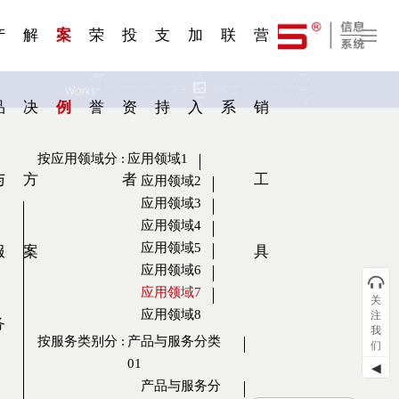
一 | 第02
刊物专
一 | 第01
VR专
服务分类
服务分类
发展大事记
展会资讯
汽车与轮胎
国家标准
企业年报
合作加盟
在线申请
联系我们
电子名片
站点公告
船舶与海洋
商标证书
常见问题FAQ
来访预约
电子邀请函
题三
条
条
题三
07
08
产
解
案
荣
投
支
加
联
营
品
决
例
誉
资
持
入
系
销
按应用领域分
:
应用领域1
与
方
者
工
应用领域2
应用领域3
应用领域4
应用领域5
服
案
具
应用领域6
应用领域7
关
应用领域8
注
务
我
按服务类别分
:
产品与服务分类
们
01
◀
产品与服务分