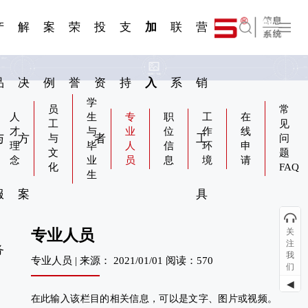
一 | 第02
刊物专
一 | 第01
VR专
服务分类
服务分类
简体中文
发展大事记
展会资讯
汽车与轮胎
国家标准
企业年报
合作加盟
在线申请
联系我们
电子名片
站点公告
船舶与海洋
商标证书
常见问题FAQ
来访预约
电子邀请函
题三
条
条
题三
07
08
产
解
案
荣
投
支
加
联
营
English
品
决
例
誉
资
持
入
系
销
学
员
常
人
生
专
职
工
在
工
见
才
与
业
位
作
线
与
方
者
工
与
问
理
毕
人
信
环
申
文
题
念
业
员
息
境
请
化
FAQ
生
服
案
具
专业人员
关
注
务
我
专业人员 | 来源： 2021/01/01 阅读：570
们
◀
在此输入该栏目的相关信息，可以是文字、图片或视频。