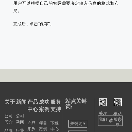
用户可以根据自己的实际需要决定输入信息的格式和布
局。
完成后，单击“保存”。
站点关键
关于
新闻
产品
成功
服务
词:
中心
案例
支持
关注
移动
公司
公司
我们
版官
——请
简介
新闻
产品
项目
下载
关键词A
网
系列
案例
中心
选择
品牌
行业