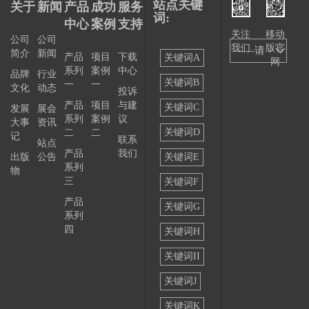
站点关键
关于
新闻
产品
成功
服务
词:
中心
案例
支持
关注
移动
公司
公司
我们
版官
——请
简介
新闻
产品
项目
下载
关键词A
网
系列
案例
中心
选择
品牌
行业
关键词B
一
一
文化
动态
投诉
——
产品
项目
与建
关键词C
发展
展会
系列
案例
议
大事
资讯
关键词D
二
二
记
联系
站点
产品
我们
出版
公告
关键词E
系列
物
三
关键词F
产品
关键词G
系列
四
关键词H
关键词II
关键词J
关键词K