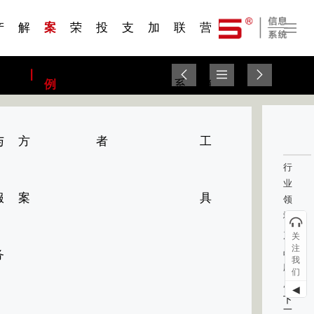
一 | 第02
刊物专
一 | 第01
VR专
服务分类
服务分类
发展大事记
展会资讯
汽车与轮胎
国家标准
企业年报
合作加盟
在线申请
联系我们
电子名片
站点公告
船舶与海洋
商标证书
常见问题FAQ
来访预约
电子邀请函
题三
条
条
题三
07
08
产
解
案
荣
投
支
加
联
营
品
决
例
誉
资
持
入
系
销
与
方
者
工
行
业
服
案
具
领
域：
产
关
注
品
务
我
应
们
用：
◀
下
一