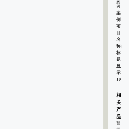
案
例
案
例
项
目
名
称|
标
题
显
示
10
相
关
产
品
暂
无