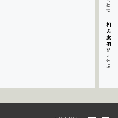
数
据
相
关
案
例
暂
无
数
据