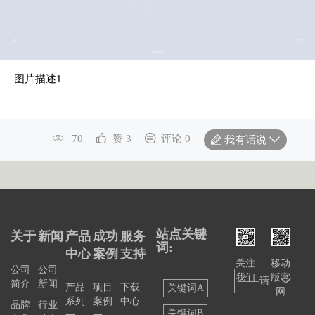
图片描述1
70
赞 3
评论 0
我有话说
站点关键
关于
新闻
产品
成功
服务
词:
中心
案例
支持
关注
移动
公司
公司
我们
版官
——请
简介
新闻
产品
项目
下载
关键词A
网
系列
案例
中心
选择
品牌
行业
关键词B