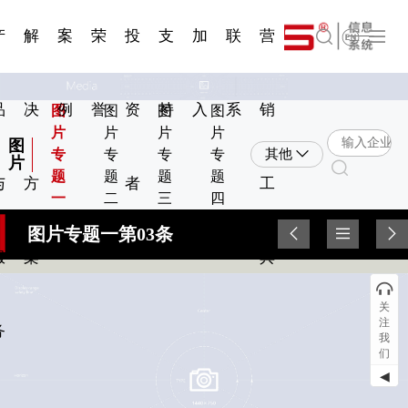
一 | 第02
刊物专
一 | 第01
VR专
服务分类
服务分类
简体中文
发展大事记
展会资讯
汽车与轮胎
国家标准
企业年报
合作加盟
在线申请
联系我们
电子名片
站点公告
船舶与海洋
商标证书
常见问题FAQ
来访预约
电子邀请函
题三
条
条
题三
07
08
产
解
案
荣
投
支
加
联
营
English
品
决
例
誉
资
持
入
系
销
图
图
图
图
片
片
片
片
图
专
专
专
专
其他
片
题
题
题
题
与
方
者
工
一
二
三
四
图片专题一第03条
服
案
具
关
注
务
我
们
◀