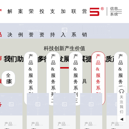
一 | 第02
刊物专
一 | 第01
VR专
服务分类
服务分类
发展大事记
展会资讯
汽车与轮胎
国家标准
企业年报
合作加盟
在线申请
联系我们
电子名片
站点公告
船舶与海洋
商标证书
常见问题FAQ
来访预约
电子邀请函
题三
条
条
题三
07
08
产
解
案
荣
投
支
加
联
营
品
决
例
誉
资
持
入
系
销
科技创新产生价值
产
产
产
产
产
与
方
者
工
我们助力更多行业发展·为其提供优质产品
品
品
品
品
品
&
&
&
&
&
全
服
服
服
服
服
服
案
具
部
务
务
务
务
务
系
系
系
系
系
列
列
列
列
列
关
一
二
三
四
五
注
务
我
们
◀
产品&服务系列四
产品&服务系列一
产品&服务系列四
产品&服务系列四
产品&服务系列四