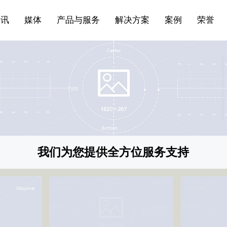
站点公告
船舶与海洋
商标证书
常见问题FAQ
来访预约
电子邀请函
条
产品&服务系列一 | 第01条
应用领域8
VR专题三
产品与服务分类07
资讯
媒体
产品与服务
解决方案
案例
荣誉
我们为您提供全方位服务支持