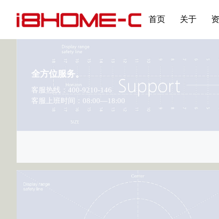
发展大事记
展会资讯
汽车与轮胎
国家标准
企业年报
合作加盟
在线申请
联系我们
电子名片
刊物专题三
产品&服务系列一 | 第02
应用领域7
首页
关于
全方位服务。
客服热线：400-9210-146
客服上班时间：08:00—18:00