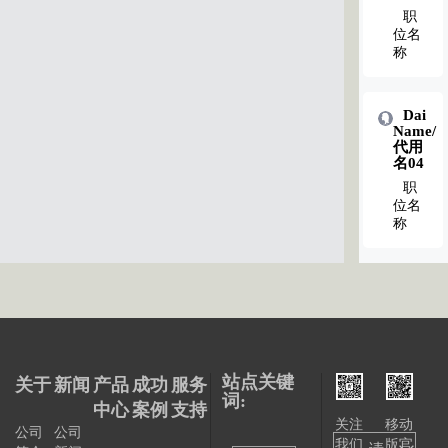
职
位名
称
Dai
Name/
代用
名04
职
位名
称
站点关键
关于
新闻
产品
成功
服务
词:
中心
案例
支持
关注
移动
公司
公司
我们
版官