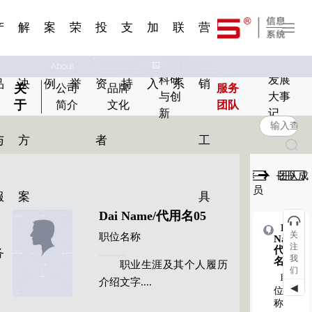
一 | 第02
刊物专
一 | 第01
VR专题
服务分类
服务分类
发展大事记
展会资讯
汽车与轮胎
国家标准
企业年报
合作加盟
在线申请
联系我们
电子名片
站点公告
船舶与海洋
商标证书
常见问题FAQ
来访预约
电子邀请函
题三
条
条
三
07
08
产
解
案
荣
投
支
加
联
营
科研
发展
品
决
例
誉
资
持
入
系
销
关
公司
品牌
服务
与创
大事
于
简介
文化
团队
新
记
与
方
者
工
团队成
员
服
案
具
Dai Name/代用名05
Dai
Dai
关
职位名称
Name/
Name/
注
代用
代用
务
我
名03
名08
职业生涯及其个人履历
们
职
职
介绍文字....
◀
位名
位名
称
称