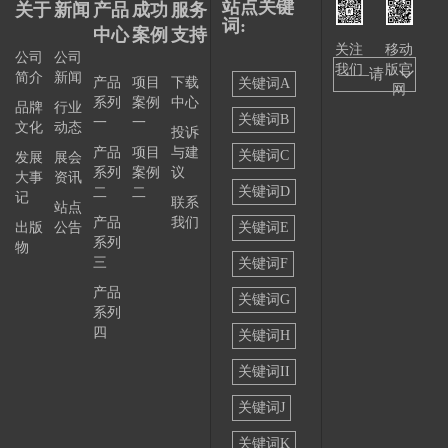
站点关键
关于
新闻
产品
成功
服务
词:
中心
案例
支持
关注
移动
公司
公司
我们
版官
——请
简介
新闻
产品
项目
下载
关键词A
网
系列
案例
中心
选择
品牌
行业
关键词B
一
一
文化
动态
投诉
——
产品
项目
与建
关键词C
发展
展会
系列
案例
议
大事
资讯
关键词D
二
二
记
联系
站点
产品
我们
出版
公告
关键词E
系列
物
三
关键词F
产品
关键词G
系列
四
关键词H
关键词II
关键词J
关键词K