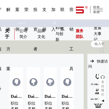
一 | 第02
刊物专
一 | 第01
VR专题
服务分类
服务分类
发展大事记
展会资讯
汽车与轮胎
国家标准
企业年报
合作加盟
在线申请
联系我们
电子名片
站点公告
船舶与海洋
商标证书
常见问题FAQ
来访预约
电子邀请函
题三
条
条
三
07
08
产
解
案
荣
投
支
加
联
营
科研
发展
品
决
例
誉
资
持
入
系
销
关
公司
品牌
服务
与创
大事
于
简介
文化
团队
新
记
与
方
者
工
快捷访
问
服
案
具
关
品牌文化
注
务
我
们
Dai Name/代用名08
Dai Name/代用名07
Dai Name/代用名06
Dai Name/代用名05
发展历程
◀
职位
职位
职位
职位
名称
名称
名称
名称