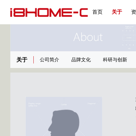
发展大事记
展会资讯
汽车与轮胎
国家标准
企业年报
合作加盟
在线申请
联系我们
电子名片
刊物专题三
产品&服务系列一 | 第02
应用领域7
首页
关于
关于
公司简介
品牌文化
科研与创新