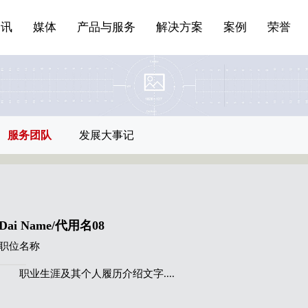
站点公告
船舶与海洋
商标证书
常见问题FAQ
来访预约
电子邀请函
条
产品&服务系列一 | 第01条
应用领域8
VR专题三
产品与服务分类07
资讯
媒体
产品与服务
解决方案
案例
荣誉
服务团队
发展大事记
Dai Name/代用名08
职位名称
职业生涯及其个人履历介绍文字....