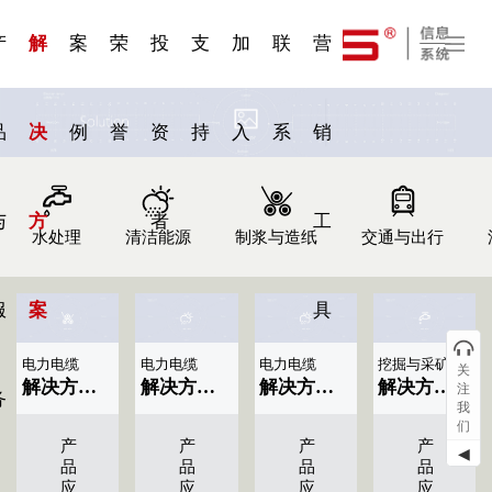
一 | 第02
刊物专
一 | 第01
VR专
服务分类
服务分类
发展大事记
展会资讯
汽车与轮胎
国家标准
企业年报
合作加盟
在线申请
联系我们
电子名片
站点公告
船舶与海洋
商标证书
常见问题FAQ
来访预约
电子邀请函
题三
条
条
题三
07
08
产
解
案
荣
投
支
加
联
营
品
决
例
誉
资
持
入
系
销
与
方
者
工
水处理
清洁能源
制浆与造纸
交通与出行
服
案
具
电力电缆
电力电缆
电力电缆
挖掘与采矿
关
解决方案标题名称|显示09条
解决方案标题名称|显示08条
解决方案标题名称|显示07条
解决方案标题名称|显示05条
注
务
我
们
产
产
产
产
◀
品
品
品
品
应
应
应
应