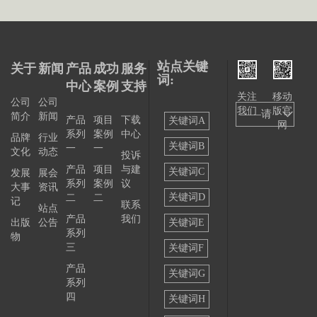
站点关键
关于
新闻
产品
成功
服务
词:
中心
案例
支持
关注
移动
公司
公司
我们
版官
——请
简介
新闻
产品
项目
下载
关键词A
网
系列
案例
中心
选择
品牌
行业
关键词B
一
一
文化
动态
投诉
——
产品
项目
与建
关键词C
发展
展会
系列
案例
议
大事
资讯
关键词D
二
二
记
联系
站点
产品
我们
出版
公告
关键词E
系列
物
三
关键词F
产品
关键词G
系列
四
关键词H