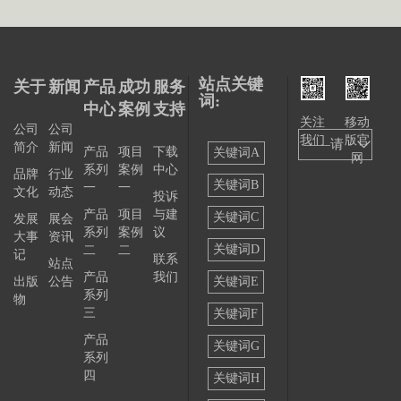
站点关键
关于
新闻
产品
成功
服务
词:
中心
案例
支持
关注
移动
公司
公司
我们
版官
——请
简介
新闻
产品
项目
下载
关键词A
网
系列
案例
中心
选择
品牌
行业
关键词B
一
一
文化
动态
投诉
——
产品
项目
与建
关键词C
发展
展会
系列
案例
议
大事
资讯
关键词D
二
二
记
联系
站点
产品
我们
出版
公告
关键词E
系列
物
三
关键词F
产品
关键词G
系列
四
关键词H