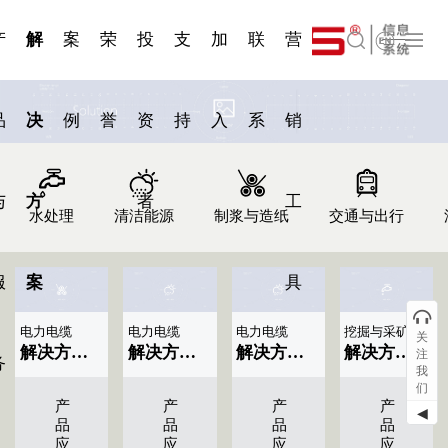
一 | 第02
刊物专
一 | 第01
VR专
服务分类
服务分类
简体中文
发展大事记
展会资讯
汽车与轮胎
国家标准
企业年报
合作加盟
在线申请
联系我们
电子名片
站点公告
船舶与海洋
商标证书
常见问题FAQ
来访预约
电子邀请函
题三
条
条
题三
07
08
产
解
案
荣
投
支
加
联
营
English
品
决
例
誉
资
持
入
系
销
与
方
者
工
水处理
清洁能源
制浆与造纸
交通与出行
服
案
具
电力电缆
电力电缆
电力电缆
挖掘与采矿
关
解决方案标题名称|显示09条
解决方案标题名称|显示08条
解决方案标题名称|显示07条
解决方案标题名称|显示05条
注
务
我
们
产
产
产
产
◀
品
品
品
品
应
应
应
应